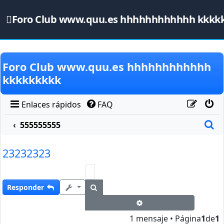
Foro Club www.quu.es hhhhhhhhhhhh kkkk
Obviar
Foro Club www.quu.es hhhhhhhhhhhh
kkkkkkkkk
Enlaces rápidos
FAQ
B
555555555
23232323
Buscar
Responder
Búsqueda avanzada
1 mensaje • Página
1
de
1