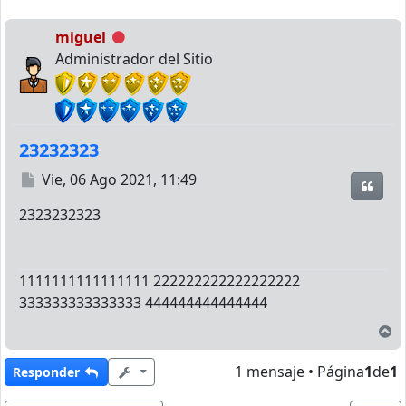
miguel
Desconectado
Administrador del Sitio
23232323
Mensaje
Vie, 06 Ago 2021, 11:49
Citar
2323232323
1111111111111111 222222222222222222
333333333333333 444444444444444
A
1 mensaje • Página
1
de
1
Responder