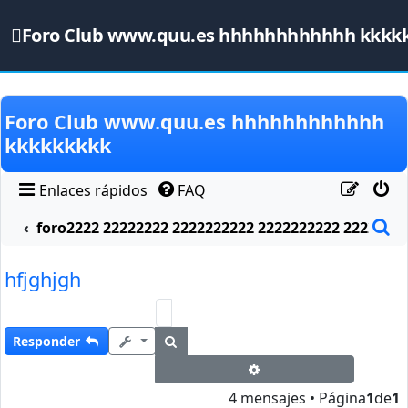
Foro Club www.quu.es hhhhhhhhhhhh kkkk
Obviar
Foro Club www.quu.es hhhhhhhhhhhh
kkkkkkkkk
Enlaces rápidos
FAQ
B
foro2222 22222222 2222222222 2222222222 22222 22
hfjghjgh
Buscar
Responder
Búsqueda avanzada
4 mensajes • Página
1
de
1