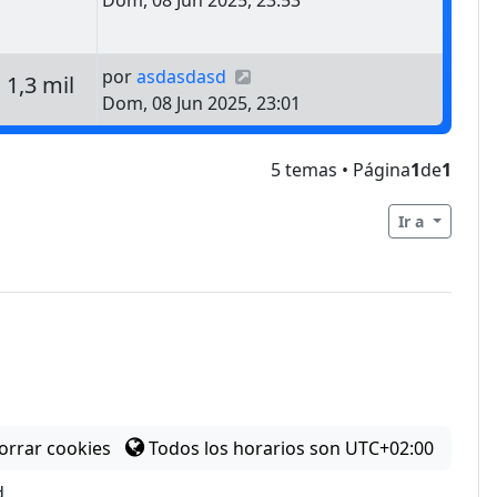
Dom, 08 Jun 2025, 23:53
Último mensaje
por
asdasdasd
estas
Vistas
1,3 mil
Dom, 08 Jun 2025, 23:01
5 temas • Página
1
de
1
Ir a
orrar cookies
Todos los horarios son
UTC+02:00
d