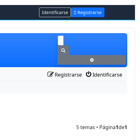
Identificarse
Registrarse
Buscar
Búsqueda avanzada
Registrarse
Identificarse
5 temas • Página
1
de
1