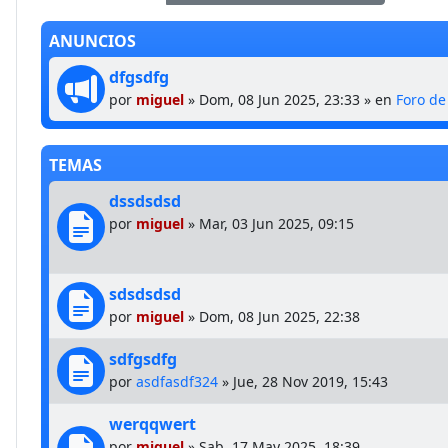
ANUNCIOS
dfgsdfg
por
miguel
»
Dom, 08 Jun 2025, 23:33
» en
Foro d
TEMAS
dssdsdsd
por
miguel
»
Mar, 03 Jun 2025, 09:15
sdsdsdsd
por
miguel
»
Dom, 08 Jun 2025, 22:38
sdfgsdfg
por
asdfasdf324
»
Jue, 28 Nov 2019, 15:43
werqqwert
por
miguel
»
Sab, 17 May 2025, 18:39