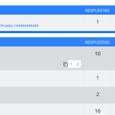
RESPUESTAS
Respu
1
e Prueba 144444444444
RESPUESTAS
Respu
10
1
2
Respu
1
Respu
2
Respu
16