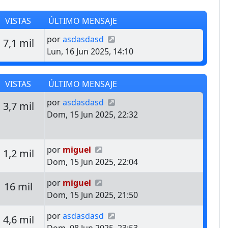
VISTAS
ÚLTIMO MENSAJE
Último mensaje
por
asdasdasd
estas
Vistas
7,1 mil
Lun, 16 Jun 2025, 14:10
VISTAS
ÚLTIMO MENSAJE
Último mensaje
por
asdasdasd
estas
Vistas
3,7 mil
Dom, 15 Jun 2025, 22:32
Último mensaje
por
miguel
estas
Vistas
1,2 mil
Dom, 15 Jun 2025, 22:04
Último mensaje
por
miguel
estas
Vistas
16 mil
Dom, 15 Jun 2025, 21:50
Último mensaje
por
asdasdasd
estas
Vistas
4,6 mil