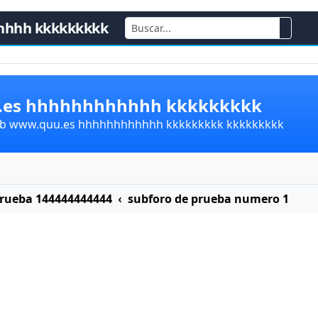
hhhh kkkkkkkkk
u.es hhhhhhhhhhhh kkkkkkkkk
lub www.quu.es hhhhhhhhhhhh kkkkkkkkk kkkkkkkkk
Prueba 144444444444
subforo de prueba numero 1