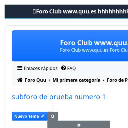
Foro Club www.quu.es hhhhhhhh
Obviar
Foro Club www.qu
Foro Club www.quu.es Foro C
Enlaces rápidos
FAQ
Foro Quu
Mi primera categoría
Foro de 
subforo de prueba numero 1
Buscar
Nuevo Tema
Búsqueda avanzada