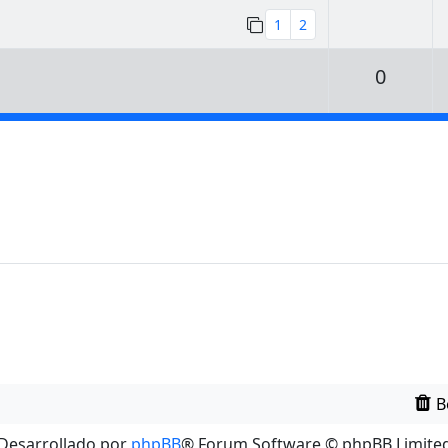
1
2
Respu
0
B
Desarrollado por
phpBB
® Forum Software © phpBB Limite