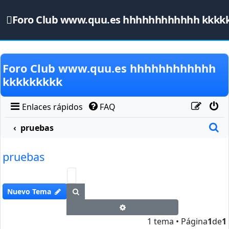
Foro Club www.quu.es hhhhhhhhhhhh kkkk
Obviar
Foro Club www.quu.es hhhhhhhhhhhh
kkkkkkkkk
Enlaces rápidos
FAQ
B
pruebas
pruebas
Buscar
Nuevo Tema
Búsqueda avanzada
1 tema • Página
1
de
1