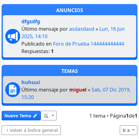
ANUNCIOS
dfgsdfg
Último mensaje por
asdasdasd
«
Lun, 16 Jun
2025, 14:10
Publicado en
Foro de Prueba 144444444444
Respuestas:
1
TEMAS
huhuui
Último mensaje por
miguel
«
Sab, 07 Dic 2019,
15:20
1 tema • Página
1
de
1
Nuevo Tema
Volver a Índice general
Ir a