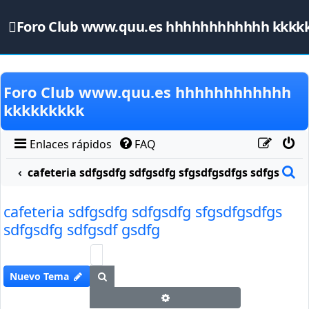
Foro Club www.quu.es hhhhhhhhhhhh kkkk
Obviar
Foro Club www.quu.es hhhhhhhhhhhh
kkkkkkkkk
Enlaces rápidos
FAQ
B
cafeteria sdfgsdfg sdfgsdfg sfgsdfgsdfgs sdfgsdfg s
cafeteria sdfgsdfg sdfgsdfg sfgsdfgsdfgs
sdfgsdfg sdfgsdf gsdfg
Buscar
Nuevo Tema
Búsqueda avanzada