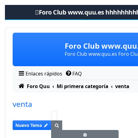
Foro Club www.quu.es hhhhhhhh
Obviar
Foro Club www.qu
Foro Club www.quu.es Foro C
Enlaces rápidos
FAQ
Foro Quu
Mi primera categoría
venta
venta
Buscar
Nuevo Tema
Búsqueda avanzada