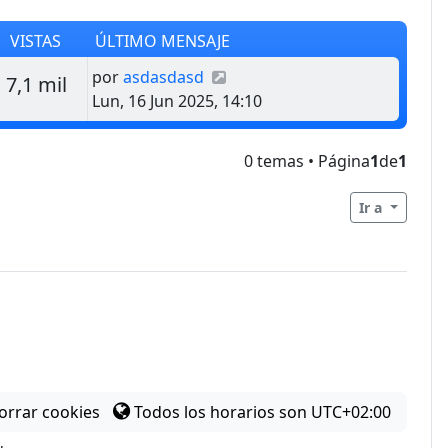
VISTAS
ÚLTIMO MENSAJE
Último mensaje
por
asdasdasd
estas
Vistas
7,1 mil
Lun, 16 Jun 2025, 14:10
0 temas • Página
1
de
1
Ir a
orrar cookies
Todos los horarios son
UTC+02:00