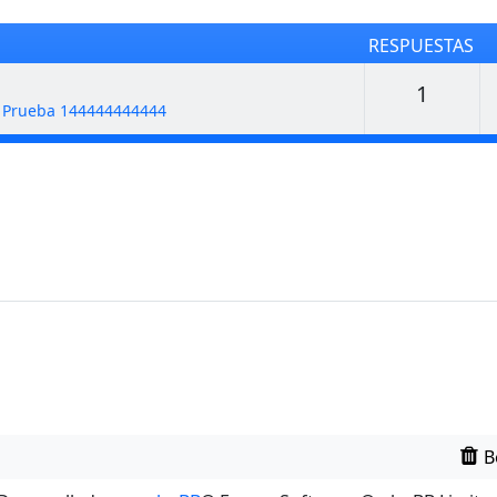
RESPUESTAS
Respu
1
e Prueba 144444444444
B