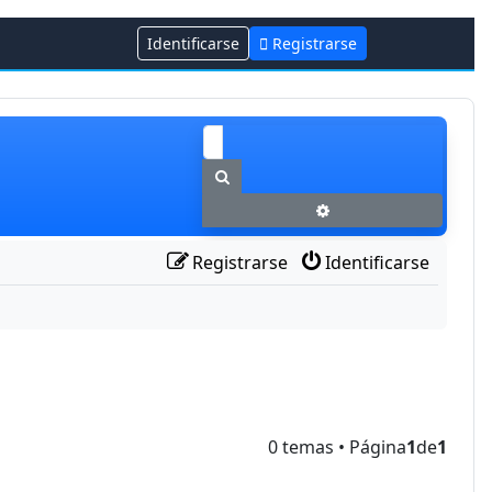
Identificarse
Registrarse
Buscar
Búsqueda avanzada
Registrarse
Identificarse
0 temas • Página
1
de
1