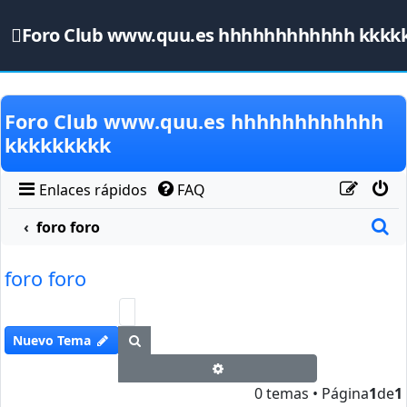
Foro Club www.quu.es hhhhhhhhhhhh kkkk
Obviar
Foro Club www.quu.es hhhhhhhhhhhh
kkkkkkkkk
Enlaces rápidos
FAQ
B
foro foro
foro foro
Buscar
Nuevo Tema
Búsqueda avanzada
0 temas • Página
1
de
1