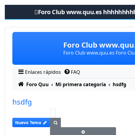
Foro Club www.quu.es hhhhhhhh
Obviar
Foro Club www.qu
Foro Club www.quu.es Foro C
Enlaces rápidos
FAQ
Foro Quu
Mi primera categoría
hsdfg
hsdfg
Buscar
Nuevo Tema
Búsqueda avanzada