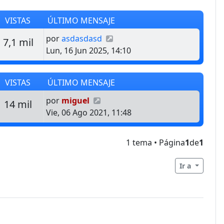
VISTAS
ÚLTIMO MENSAJE
Último mensaje
por
asdasdasd
estas
Vistas
7,1 mil
Lun, 16 Jun 2025, 14:10
VISTAS
ÚLTIMO MENSAJE
Último mensaje
por
miguel
estas
Vistas
14 mil
Vie, 06 Ago 2021, 11:48
1 tema • Página
1
de
1
Ir a