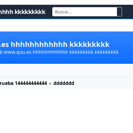
hhhh kkkkkkkkk
u.es hhhhhhhhhhhh kkkkkkkkk
lub www.quu.es hhhhhhhhhhhh kkkkkkkkk kkkkkkkkk
Prueba 144444444444
ddddddd