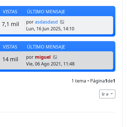
VISTAS
ÚLTIMO MENSAJE
Último mensaje
por
asdasdasd
estas
Vistas
7,1 mil
Lun, 16 Jun 2025, 14:10
VISTAS
ÚLTIMO MENSAJE
Último mensaje
por
miguel
estas
Vistas
14 mil
Vie, 06 Ago 2021, 11:48
1 tema • Página
1
de
1
Ir a