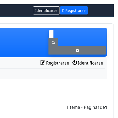
Identificarse
Registrarse
Buscar
Búsqueda avanzada
Registrarse
Identificarse
1 tema • Página
1
de
1