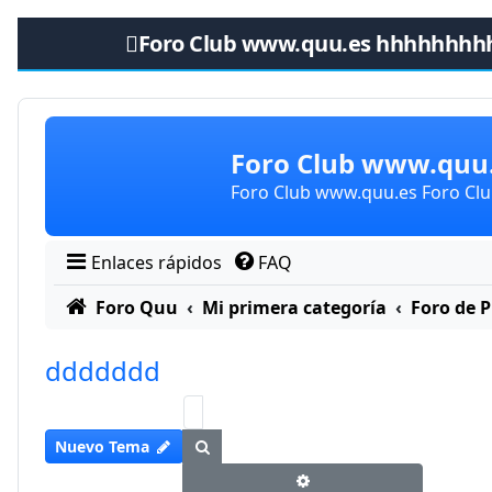
Foro Club www.quu.es hhhhhhhh
Obviar
Foro Club www.qu
Foro Club www.quu.es Foro C
Enlaces rápidos
FAQ
Foro Quu
Mi primera categoría
Foro de 
ddddddd
Buscar
Nuevo Tema
Búsqueda avanzada