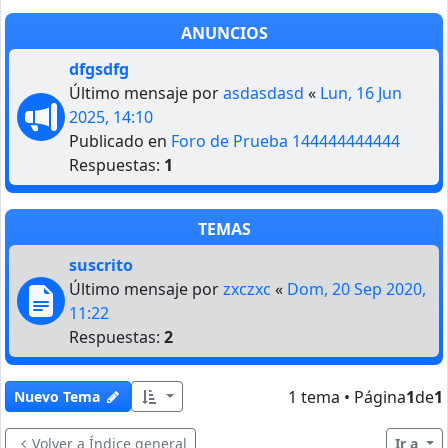
ANUNCIOS
dfgsdfg
Último mensaje por
asdasdasd
«
Lun, 16 Jun
2025, 14:10
Publicado en
Foro de Prueba 144444444444
Respuestas:
1
TEMAS
suscrito
Último mensaje por
zxczxc
«
Dom, 20 Sep 2020,
11:22
Respuestas:
2
1 tema • Página
1
de
1
Nuevo Tema
Volver a Índice general
Ir a