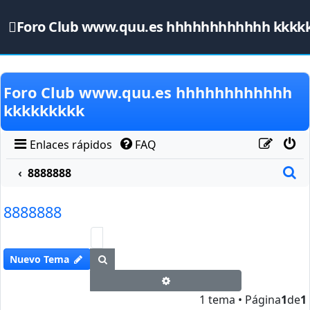
Foro Club www.quu.es hhhhhhhhhhhh kkkk
Obviar
Foro Club www.quu.es hhhhhhhhhhhh
kkkkkkkkk
Enlaces rápidos
FAQ
B
8888888
8888888
Buscar
Nuevo Tema
Búsqueda avanzada
1 tema • Página
1
de
1