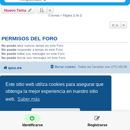
Nuevo Tema
0 temas • Página
1
de
1
Ir a
PERMISOS DEL FORO
No puede
abrir nuevos temas en este Foro
No puede
responder a temas en este Foro
No puede
editar sus mensajes en este Foro
No puede
borrar sus mensajes en este Foro
Borrar cookies
Todos los horarios son
UTC+02:00
quu.es
Desarrollado por
phpBB
® Forum Software © phpBB Limited
Este sitio web utiliza cookies para asegurar que
Traducción al español por
phpBB España
Privacidad
|
Condiciones
obtenga la mejor experiencia en nuestro sitio
web.
Saber más
¡Lo entiendo!
Identificarse
Registrarse