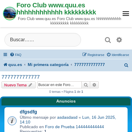
Foro Club www.quu.es
hhhhhhhhhhhh kkkkkkkkk
Foro Club www.quu.es Foro Club www.quu.es hhhhhhhhhhhh
kkkkkkkkk kkkkkkkkk
Buscar
Búsque
FAQ
Registrarse
Identificarse
quu.es
Mi primera categoría
7777777777777
B
u
7777777777777
s
Buscar
Búsqueda avanzad
Nuevo Tema
0 temas • Página
1
de
1
c
Anuncios
a
dfgsdfg
r
Último mensaje por
asdasdasd
«
Lun, 16 Jun 2025,
14:10
Publicado en
Foro de Prueba 144444444444
Respuestas:
1