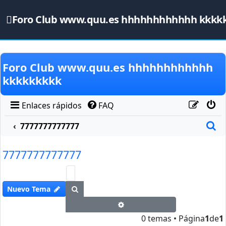
Foro Club www.quu.es hhhhhhhhhhhh kkkk
Obviar
Foro Club www.quu.es hhhhhhhhhhhh
kkkkkkkkk
Enlaces rápidos
FAQ
B
7777777777777
7777777777777
Buscar
Nuevo Tema
Búsqueda avanzada
0 temas • Página
1
de
1