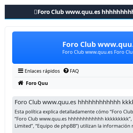
Foro Club www.quu.es hhhhhhhh
Obviar
Foro Club www.qu
Foro Club www.quu.es Foro C
Enlaces rápidos
FAQ
Foro Quu
Foro Club www.quu.es hhhhhhhhhhhh kkkkkk
Esta política explica detalladamente cómo “Foro Clu
“Foro Club www.quu.es hhhhhhhhhhhh kkkkkkkkk”, “h
Limited”, “Equipo de phpBB”) utilizan la información 