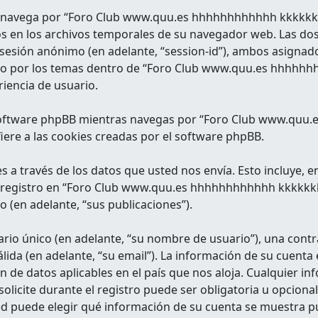
 navega por “Foro Club www.quu.es hhhhhhhhhhhh kkkkkkkkk
 en los archivos temporales de su navegador web. Las dos
 de sesión anónimo (en adelante, “session-id”), ambos asign
do por los temas dentro de “Foro Club www.quu.es hhhhhh
iencia de usuario.
 software phpBB mientras navegas por “Foro Club www.quu
iere a las cookies creadas por el software phpBB.
a través de los datos que usted nos envía. Esto incluye, en
 registro en “Foro Club www.quu.es hhhhhhhhhhhh kkkkkkkkk
o (en adelante, “sus publicaciones”).
io único (en adelante, “su nombre de usuario”), una contra
válida (en adelante, “su email”). La información de su cu
n de datos aplicables en el país que nos aloja. Cualquier i
solicite durante el registro puede ser obligatoria u opciona
d puede elegir qué información de su cuenta se muestra pú