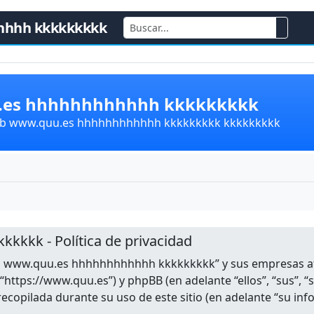
hhhh kkkkkkkkk
u.es hhhhhhhhhhhh kkkkkkkkk
lub www.quu.es hhhhhhhhhhhh kkkkkkkkk kkkkkkkkk
kkk - Política de privacidad
b www.quu.es hhhhhhhhhhhh kkkkkkkkk” y sus empresas afili
ttps://www.quu.es”) y phpBB (en adelante “ellos”, “sus”,
recopilada durante su uso de este sitio (en adelante “su inf