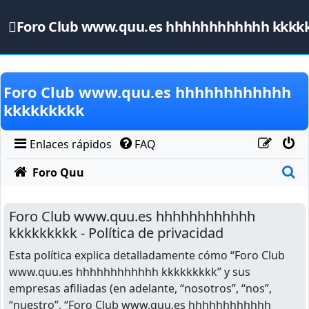
Foro Club www.quu.es hhhhhhhhhhhh kkkk
Obviar
Foro Club www.quu.es hhhhhhhhhhhh
kkkkkkkkk
Enlaces rápidos
FAQ
B
Foro Quu
Foro Club www.quu.es hhhhhhhhhhhh
kkkkkkkkk - Política de privacidad
Esta política explica detalladamente cómo “Foro Club
www.quu.es hhhhhhhhhhhh kkkkkkkkk” y sus
empresas afiliadas (en adelante, “nosotros”, “nos”,
“nuestro”, “Foro Club www.quu.es hhhhhhhhhhhh