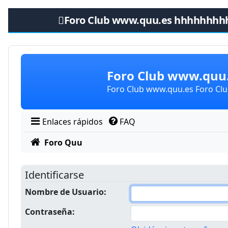
Foro Club www.quu.es hhhhhhhh
Obviar
Foro Club www.qu
Foro Club www.quu.es Foro C
Enlaces rápidos
FAQ
Foro Quu
Identificarse
Nombre de Usuario:
Contraseña: