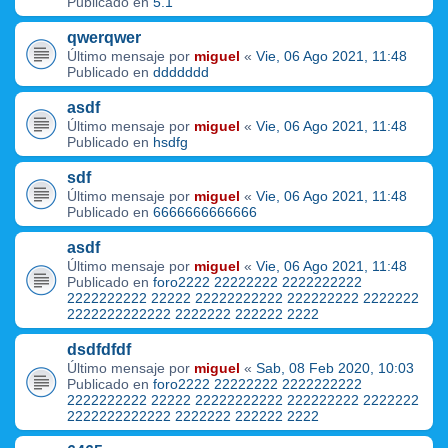
Publicado en
5.1
qwerqwer
Último mensaje por
miguel
«
Vie, 06 Ago 2021, 11:48
Publicado en
ddddddd
asdf
Último mensaje por
miguel
«
Vie, 06 Ago 2021, 11:48
Publicado en
hsdfg
sdf
Último mensaje por
miguel
«
Vie, 06 Ago 2021, 11:48
Publicado en
6666666666666
asdf
Último mensaje por
miguel
«
Vie, 06 Ago 2021, 11:48
Publicado en
foro2222 22222222 2222222222
2222222222 22222 22222222222 222222222 2222222
2222222222222 2222222 222222 2222
dsdfdfdf
Último mensaje por
miguel
«
Sab, 08 Feb 2020, 10:03
Publicado en
foro2222 22222222 2222222222
2222222222 22222 22222222222 222222222 2222222
2222222222222 2222222 222222 2222