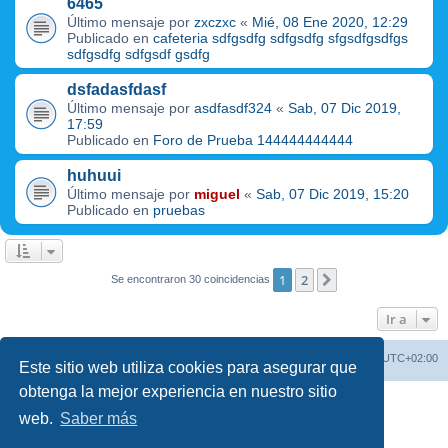
6465
Último mensaje por
zxczxc
«
Mié, 08 Ene 2020, 12:29
Publicado en
cafeteria sdfgsdfg sdfgsdfg sfgsdfgsdfgs
sdfgsdfg sdfgsdf gsdfg
dsfadasfdasf
Último mensaje por
asdfasdf324
«
Sab, 07 Dic 2019,
17:59
Publicado en
Foro de Prueba 144444444444
huhuui
Último mensaje por
miguel
«
Sab, 07 Dic 2019, 15:20
Publicado en
pruebas
1
2
Siguiente
Se encontraron 30 coincidencias
Ir a
Borrar cookies
Todos los horarios son
UTC+02:00
quu.es
Este sitio web utiliza cookies para asegurar que
obtenga la mejor experiencia en nuestro sitio
Desarrollado por
phpBB
® Forum Software © phpBB Limited
web.
Saber más
Traducción al español por
phpBB España
Privacidad
|
Condiciones