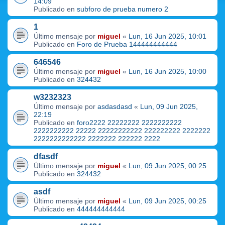
14:09
Publicado en
subforo de prueba numero 2
1
Último mensaje por
miguel
«
Lun, 16 Jun 2025, 10:01
Publicado en
Foro de Prueba 144444444444
646546
Último mensaje por
miguel
«
Lun, 16 Jun 2025, 10:00
Publicado en
324432
w3232323
Último mensaje por
asdasdasd
«
Lun, 09 Jun 2025,
22:19
Publicado en
foro2222 22222222 2222222222
2222222222 22222 22222222222 222222222 2222222
2222222222222 2222222 222222 2222
dfasdf
Último mensaje por
miguel
«
Lun, 09 Jun 2025, 00:25
Publicado en
324432
asdf
Último mensaje por
miguel
«
Lun, 09 Jun 2025, 00:25
Publicado en
444444444444