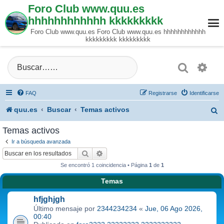
Foro Club www.quu.es
hhhhhhhhhhhh kkkkkkkkk
Foro Club www.quu.es Foro Club www.quu.es hhhhhhhhhhhh
kkkkkkkkk kkkkkkkkk
Buscar
Búsque
FAQ
Registrarse
Identificarse
quu.es
Buscar
Temas activos
B
u
Temas activos
Ir a búsqueda avanzada
s
Buscar
Búsqueda avanzada
c
Se encontró 1 coincidencia • Página
1
de
1
a
Temas
r
hfjghjgh
Último mensaje por
2344234234
«
Jue, 06 Ago 2026,
00:40