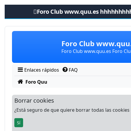
Foro Club www.quu.es hhhhhhhh
Obviar
Foro Club www.qu
Foro Club www.quu.es Foro C
Enlaces rápidos
FAQ
Foro Quu
Borrar cookies
¿Está seguro de que quiere borrar todas las cookies d