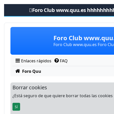
Foro Club www.quu.es hhhhhhhh
Obviar
Foro Club www.qu
Foro Club www.quu.es Foro C
Enlaces rápidos
FAQ
Foro Quu
Borrar cookies
¿Está seguro de que quiere borrar todas las cookies d