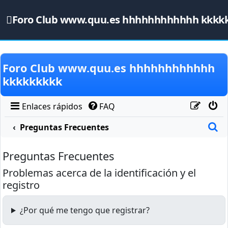
Foro Club www.quu.es hhhhhhhhhhhh kkkk
Obviar
Foro Club www.quu.es hhhhhhhhhhhh
kkkkkkkkk
Enlaces rápidos
FAQ
B
Preguntas Frecuentes
Preguntas Frecuentes
Problemas acerca de la identificación y el
registro
¿Por qué me tengo que registrar?